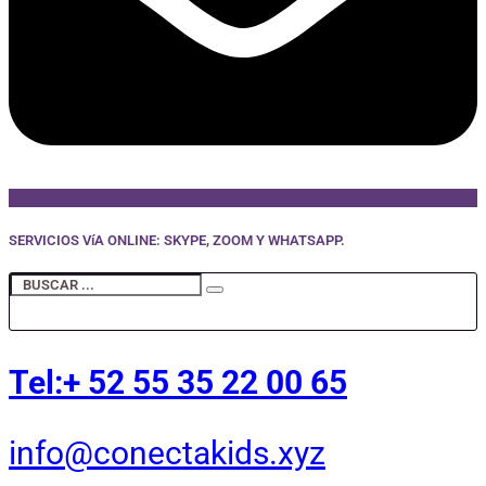
SERVICIOS VíA ONLINE: SKYPE, ZOOM Y WHATSAPP.
Tel:+ 52 55 35 22 00 65
info@conectakids.xyz